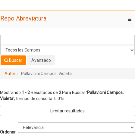
Mostrando
Saltar al contenido
1 - 2
Resultados de
2
Para Buscar '
Pallavicini Campos,
Repo Abreviatura
T
Violeta
'
nav
Buscar
Avanzado
Autor
Pallavicini Campos, Violeta
Mostrando
1 - 2
Resultados de
2
Para Buscar '
Pallavicini Campos,
Violeta
'
, tiempo de consulta: 0.01s
Limitar resultados
Ordenar