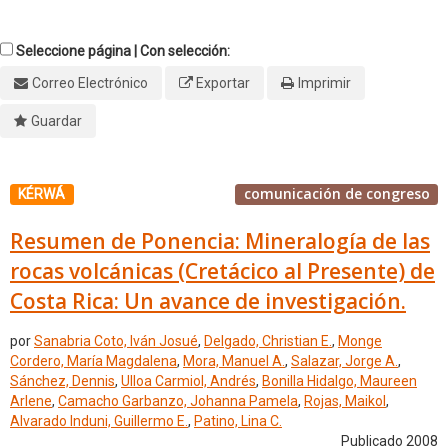
Seleccione página | Con selección:
Correo Electrónico
Exportar
Imprimir
Guardar
comunicación de congreso
KÉRWÁ
Resumen de Ponencia: Mineralogía de las
rocas volcánicas (Cretácico al Presente) de
Costa Rica: Un avance de investigación.
por
Sanabria Coto, Iván Josué
,
Delgado, Christian E.
,
Monge
Cordero, María Magdalena
,
Mora, Manuel A.
,
Salazar, Jorge A.
,
Sánchez, Dennis
,
Ulloa Carmiol, Andrés
,
Bonilla Hidalgo, Maureen
Arlene
,
Camacho Garbanzo, Johanna Pamela
,
Rojas, Maikol
,
Alvarado Induni, Guillermo E.
,
Patino, Lina C.
Publicado 2008