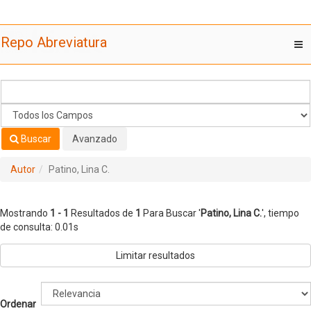
Mostrando
Saltar al contenido
1 - 1
Resultados de
1
Para Buscar '
Patino, Lina C.
'
Repo Abreviatura
T
nav
Buscar
Avanzado
Autor
Patino, Lina C.
Mostrando
1 - 1
Resultados de
1
Para Buscar '
Patino, Lina C.
'
, tiempo
de consulta: 0.01s
Limitar resultados
Ordenar