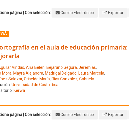
ione página | Con selección:
Correo Electrónico
Exportar
ione el número de resultado 1
RWÁ
ortografía en el aula de educación primaria:
jorarla
guilar Vindas, Ana Belén
,
Bejarano Segura, Jeremías
,
o Mora, Mayra Alejandra
,
Madrigal Delgado, Laura Marcela
,
ínez Salazar, Griselda María
,
Ríos González, Gabriela
tución:
Universidad de Costa Rica
sitorio:
Kérwá
ione página | Con selección:
Correo Electrónico
Exportar