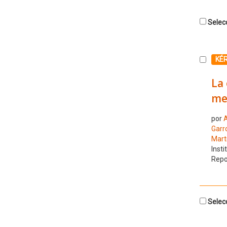
Selecc
Selecc
KÉ
La 
me
por
A
Garr
Mart
Insti
Repo
Selecc