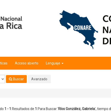
ticas
Acceso abierto
Lenguaje
Buscar
Avanzado
ndo
1 - 1
Resultados de
1
Para Buscar '
Ríos González, Gabriela
'
, tiempo d