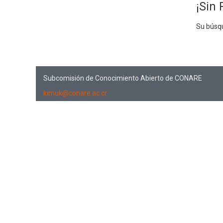
¡Sin 
Su búsq
Subcomisión de Conocimiento Abierto de CONARE
kimuk@conare.ac.cr