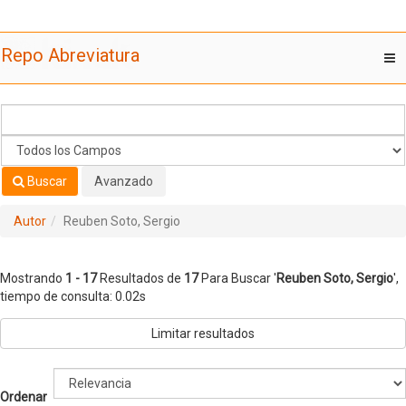
Mostrando
Saltar al contenido
1 - 17
Resultados de
17
Para Buscar '
Reuben Soto, Sergio
'
Repo Abreviatura
T
nav
Buscar
Avanzado
Autor
Reuben Soto, Sergio
Mostrando
1 - 17
Resultados de
17
Para Buscar '
Reuben Soto, Sergio
'
,
tiempo de consulta: 0.02s
Limitar resultados
Ordenar