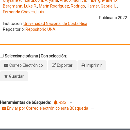
Chystrie A.
,
Zardkoohi, Aryana
,
Prado, Monica
,
Friberg, Mariel D.
,
Bergmann, Luke R.
,
Marín Rodríguez, Rodrigo
,
Hamer, Gabriel L.
,
Fernando Chaves, Luis
Publicado 2022
Institución:
Universidad Nacional de Costa Rica
Repositorio:
Repositorio UNA
Seleccione página | Con selección:
Correo Electrónico
Exportar
Imprimir
Guardar
Herramientas de búsqueda:
RSS
—
Enviar por Correo electrónico esta Búsqueda
—