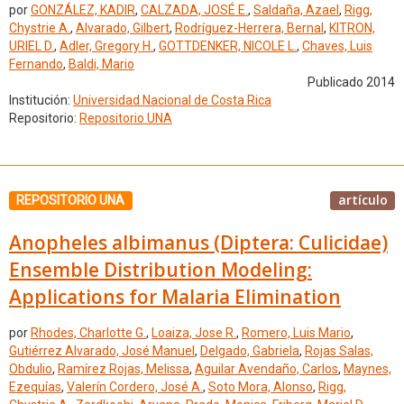
por
GONZÁLEZ, KADIR
,
CALZADA, JOSÉ E.
,
Saldaña, Azael
,
Rigg,
Chystrie A.
,
Alvarado, Gilbert
,
Rodríguez-Herrera, Bernal
,
KITRON,
URIEL D.
,
Adler, Gregory H.
,
GOTTDENKER, NICOLE L.
,
Chaves, Luis
Fernando
,
Baldi, Mario
Publicado 2014
Institución:
Universidad Nacional de Costa Rica
Repositorio:
Repositorio UNA
artículo
REPOSITORIO UNA
Anopheles albimanus (Diptera: Culicidae)
Ensemble Distribution Modeling:
Applications for Malaria Elimination
por
Rhodes, Charlotte G.
,
Loaiza, Jose R.
,
Romero, Luis Mario
,
Gutiérrez Alvarado, José Manuel
,
Delgado, Gabriela
,
Rojas Salas,
Obdulio
,
Ramírez Rojas, Melissa
,
Aguilar Avendaño, Carlos
,
Maynes,
Ezequías
,
Valerín Cordero, José A.
,
Soto Mora, Alonso
,
Rigg,