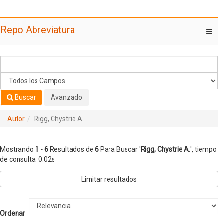
Mostrando
Saltar al contenido
1 - 6
Resultados de
6
Para Buscar '
Rigg, Chystrie A.
'
Repo Abreviatura
T
nav
Buscar
Avanzado
Autor
Rigg, Chystrie A.
Mostrando
1 - 6
Resultados de
6
Para Buscar '
Rigg, Chystrie A.
'
, tiempo
de consulta: 0.02s
Limitar resultados
Ordenar