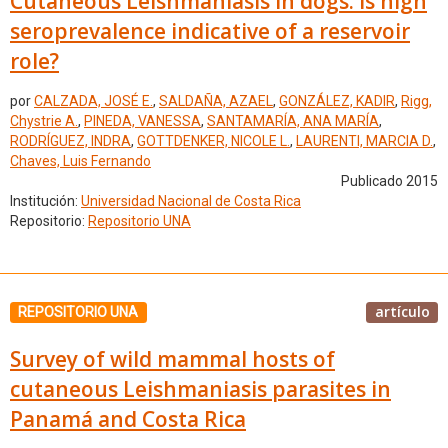
Cutaneous Leishmaniasis in dogs: Is high
seroprevalence indicative of a reservoir
role?
por
CALZADA, JOSÉ E.
,
SALDAÑA, AZAEL
,
GONZÁLEZ, KADIR
,
Rigg,
Chystrie A.
,
PINEDA, VANESSA
,
SANTAMARÍA, ANA MARÍA
,
RODRÍGUEZ, INDRA
,
GOTTDENKER, NICOLE L.
,
LAURENTI, MARCIA D.
,
Chaves, Luis Fernando
Publicado 2015
Institución:
Universidad Nacional de Costa Rica
Repositorio:
Repositorio UNA
artículo
REPOSITORIO UNA
Survey of wild mammal hosts of
cutaneous Leishmaniasis parasites in
Panamá and Costa Rica