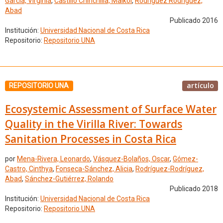
García, Virginia
,
Castillo Chinchilla, Maikol
,
Rodríguez Rodríguez,
Abad
Publicado 2016
Institución:
Universidad Nacional de Costa Rica
Repositorio:
Repositorio UNA
artículo
REPOSITORIO UNA
Ecosystemic Assessment of Surface Water
Quality in the Virilla River: Towards
Sanitation Processes in Costa Rica
por
Mena-Rivera, Leonardo
,
Vásquez-Bolaños, Oscar
,
Gómez-
Castro, Cinthya
,
Fonseca-Sánchez, Alicia
,
Rodríguez-Rodríguez,
Abad
,
Sánchez-Gutiérrez, Rolando
Publicado 2018
Institución:
Universidad Nacional de Costa Rica
Repositorio:
Repositorio UNA