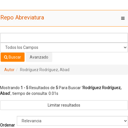
Mostrando
Saltar al contenido
1 - 5
Resultados de
5
Para Buscar '
Rodríguez Rodríguez,
Repo Abreviatura
T
Abad
'
nav
Buscar
Avanzado
Autor
Rodríguez Rodríguez, Abad
Mostrando
1 - 5
Resultados de
5
Para Buscar '
Rodríguez Rodríguez,
Abad
'
, tiempo de consulta: 0.01s
Limitar resultados
Ordenar