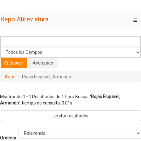
Mostrando
Saltar al contenido
1 - 1
Resultados de
1
Para Buscar '
Rojas Esquivel, Armando
'
Repo Abreviatura
T
nav
Buscar
Avanzado
Autor
Rojas Esquivel, Armando
Mostrando
1 - 1
Resultados de
1
Para Buscar '
Rojas Esquivel,
Armando
'
, tiempo de consulta: 0.01s
Limitar resultados
Ordenar