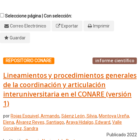
Seleccione página | Con selección:
Correo Electrónico
Exportar
Imprimir
Guardar
informe científico
REPOSITORIO CONARE
Lineamientos y procedimientos generales
de la coordinación y articulación
interuniversitaria en el CONARE (versión
1)
por
Rojas Esquivel, Armando
,
Sáenz León, Silvia
,
Montoya Ureña,
Elena
,
Álvarez Reyes, Santiago
,
Araya Hidalgo, Edward
,
Valle
González, Sandra
Publicado 2022