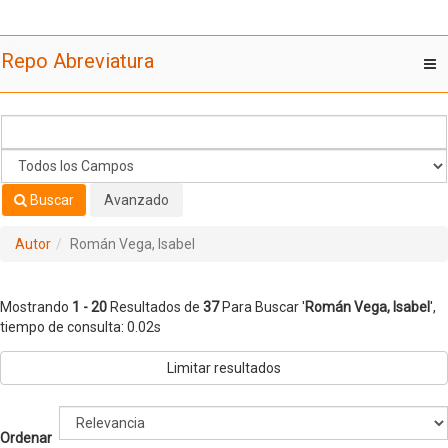
Mostrando
Saltar al contenido
1 - 20
Resultados de
37
Para Buscar '
Román Vega, Isabel
'
Repo Abreviatura
T
nav
Buscar
Avanzado
Autor
Román Vega, Isabel
Mostrando
1 - 20
Resultados de
37
Para Buscar '
Román Vega, Isabel
'
,
tiempo de consulta: 0.02s
Limitar resultados
Ordenar