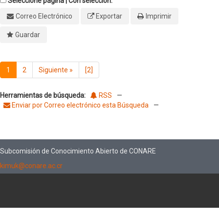
Seleccione página | Con selección:
Correo Electrónico
Exportar
Imprimir
Guardar
1
2
Siguiente
»
[2]
Herramientas de búsqueda:
RSS
—
Enviar por Correo electrónico esta Búsqueda
—
Subcomisión de Conocimiento Abierto de CONARE
kimuk@conare.ac.cr