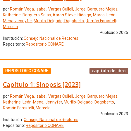
por
Román Vega, Isabel
,
Vargas Cullell, Jorge
,
Barquero Mejías,
Katherine
,
Barquero Salas, Aaron Steve
,
Hidalgo, Marco
,
León-
Mena, Jennyfer
,
Murillo-Delgado, Dagoberto
,
Román Forastelli,
Marcela
Publicado 2025
Institución:
Consejo Nacional de Rectores
Repositorio:
Repositorio CONARE
capítulo de libro
REPOSITORIO CONARE
Capítulo 1: Sinopsis [2023]
por
Román Vega, Isabel
,
Vargas Cullell, Jorge
,
Barquero Mejías,
Katherine
,
León-Mena, Jennyfer
,
Murillo-Delgado, Dagoberto
,
Román Forastelli, Marcela
Publicado 2023
Institución:
Consejo Nacional de Rectores
Repositorio:
Repositorio CONARE