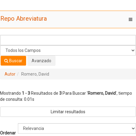
Mostrando
Saltar al contenido
1 - 3
Resultados de
3
Para Buscar '
Romero, David
'
Repo Abreviatura
T
nav
Buscar
Avanzado
Autor
Romero, David
Mostrando
1 - 3
Resultados de
3
Para Buscar '
Romero, David
'
, tiempo
de consulta: 0.01s
Limitar resultados
Ordenar