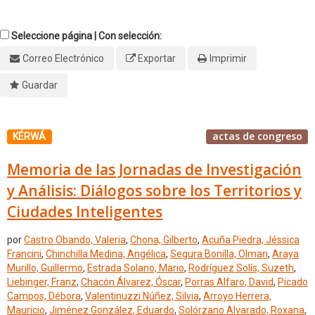
Seleccione página | Con selección:
Correo Electrónico
Exportar
Imprimir
Guardar
actas de congreso
KÉRWÁ
Memoria de las Jornadas de Investigación
y Análisis: Diálogos sobre los Territorios y
Ciudades Inteligentes
por
Castro Obando, Valeria
,
Chona, Gilberto
,
Acuña Piedra, Jéssica
Francini
,
Chinchilla Medina, Angélica
,
Segura Bonilla, Olman
,
Araya
Murillo, Guillermo
,
Estrada Solano, Mario
,
Rodríguez Solís, Suzeth
,
Liebinger, Franz
,
Chacón Álvarez, Óscar
,
Porras Alfaro, David
,
Picado
Campos, Débora
,
Valentinuzzi Núñez, Silvia
,
Arroyo Herrera,
Mauricio
,
Jiménez González, Eduardo
,
Solórzano Alvarado, Roxana
,