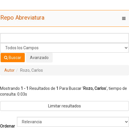
Mostrando
Saltar al contenido
1 - 1
Resultados de
1
Para Buscar '
Rozo, Carlos
'
Repo Abreviatura
T
nav
Buscar
Avanzado
Autor
Rozo, Carlos
Mostrando
1 - 1
Resultados de
1
Para Buscar '
Rozo, Carlos
'
, tiempo de
consulta: 0.03s
Limitar resultados
Ordenar