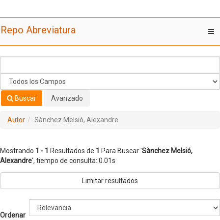
Mostrando
Saltar al contenido
1 - 1
Resultados de
1
Para Buscar '
Sànchez Melsió,
Repo Abreviatura
T
Alexandre
'
nav
Buscar
Avanzado
Autor
Sànchez Melsió, Alexandre
Mostrando
1 - 1
Resultados de
1
Para Buscar '
Sànchez Melsió,
Alexandre
'
, tiempo de consulta: 0.01s
Limitar resultados
Ordenar