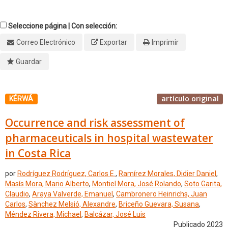
Seleccione página | Con selección:
Correo Electrónico
Exportar
Imprimir
Guardar
artículo original
KÉRWÁ
Occurrence and risk assessment of
pharmaceuticals in hospital wastewater
in Costa Rica
por
Rodríguez Rodríguez, Carlos E.
,
Ramírez Morales, Didier Daniel
,
Masís Mora, Mario Alberto
,
Montiel Mora, José Rolando
,
Soto Garita,
Claudio
,
Araya Valverde, Emanuel
,
Cambronero Heinrichs, Juan
Carlos
,
Sànchez Melsió, Alexandre
,
Briceño Guevara, Susana
,
Méndez Rivera, Michael
,
Balcázar, José Luis
Publicado 2023