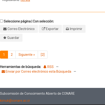
Seleccione página | Con selección:
Correo Electrónico
Exportar
Imprimir
Guardar
1
2
Siguiente
»
[2]
Herramientas de búsqueda:
RSS
—
Enviar por Correo electrónico esta Búsqueda
—
Subcomisión de Conocimiento Abierto de CONARE
kimuk@conare.ac.cr