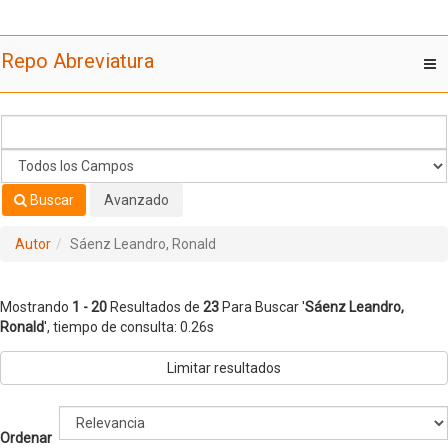
Mostrando
Saltar al contenido
1 - 20
Resultados de
23
Para Buscar '
Sáenz Leandro,
Repo Abreviatura
T
Ronald
'
nav
Buscar
Avanzado
Autor
Sáenz Leandro, Ronald
Mostrando
1 - 20
Resultados de
23
Para Buscar '
Sáenz Leandro,
Ronald
'
, tiempo de consulta: 0.26s
Limitar resultados
Ordenar