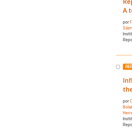
Rep
A t
por
F
Sáen
Insti
Repo
Selecc
RE
Inf
the
por
C
Bola
Herre
Insti
Repo