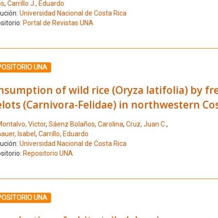
os
,
Carrillo J., Eduardo
tución:
Universidad Nacional de Costa Rica
sitorio:
Portal de Revistas UNA
ione el número de resultado 6
POSITORIO UNA
sumption of wild rice (Oryza latifolia) by f
lots (Carnivora-Felidae) in northwestern Co
ontalvo, Victor
,
Sáenz Bolaños, Carolina
,
Cruz, Juan C.
,
auer, Isabel
,
Carrillo, Eduardo
tución:
Universidad Nacional de Costa Rica
sitorio:
Repositorio UNA
ione el número de resultado 7
POSITORIO UNA