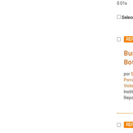
0.01s
Selecc
Selecc
RE
Bus
Bo
por
S
Porra
Victo
Insti
Repo
Selecc
RE