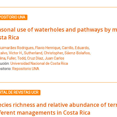
ione el número de resultado 9
POSITORIO UNA
asonal use of waterholes and pathways by ma
ta Rica
uimarães Rodrigues, Flavio Henrique
,
Carrillo, Eduardo
,
lvo, Victor H.
,
Sutherland, Christopher
,
Sáenz-Bolaños,
lina
,
Fuller, Todd
,
Cruz Díaz, Juan Carlos
tución:
Universidad Nacional de Costa Rica
sitorio:
Repositorio UNA
ione el número de resultado 10
RTAL DE REVISTAS UCR
cies richness and relative abundance of ter
fferent managements in Costa Rica