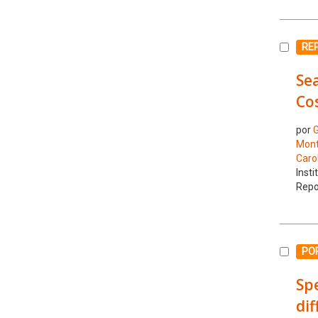
Selecc
RE
Se
Cos
por
G
Monta
Caro
Insti
Repo
Selecc
PO
Spe
di