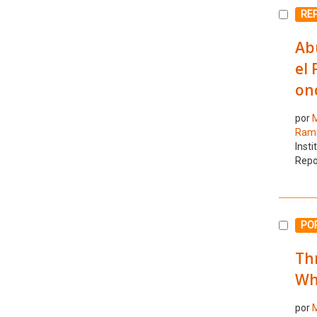
Selecc
RE
Abu
el 
onc
por
M
Ramír
Insti
Repo
Selecc
PO
Thr
Whi
por
M