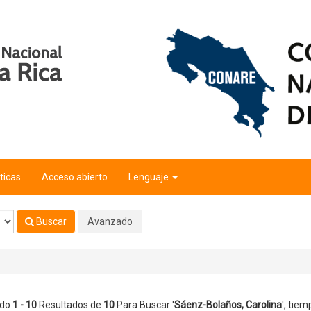
na
'
ticas
Acceso abierto
Lenguaje
Buscar
Avanzado
ndo
1 - 10
Resultados de
10
Para Buscar '
Sáenz-Bolaños, Carolina
'
, tiem