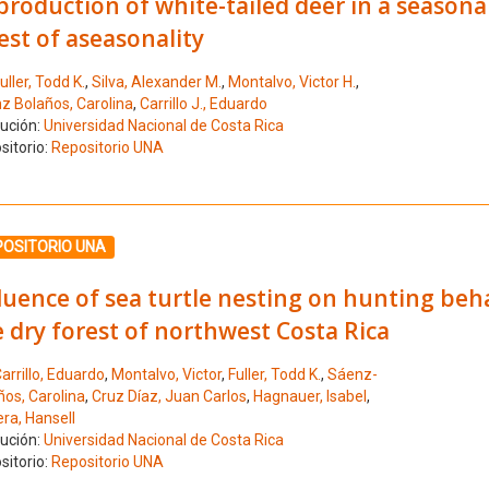
roduction of white-tailed deer in a seasonall
est of aseasonality
uller, Todd K.
,
Silva, Alexander M.
,
Montalvo, Victor H.
,
z Bolaños, Carolina
,
Carrillo J., Eduardo
tución:
Universidad Nacional de Costa Rica
sitorio:
Repositorio UNA
ione el número de resultado 8
POSITORIO UNA
luence of sea turtle nesting on hunting be
 dry forest of northwest Costa Rica
arrillo, Eduardo
,
Montalvo, Victor
,
Fuller, Todd K.
,
Sáenz-
ños, Carolina
,
Cruz Díaz, Juan Carlos
,
Hagnauer, Isabel
,
ra, Hansell
tución:
Universidad Nacional de Costa Rica
sitorio:
Repositorio UNA