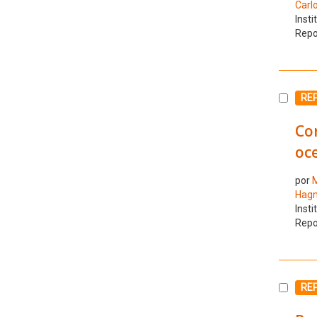
Carl
Insti
Repo
Selecc
RE
Con
oce
por
M
Hagn
Insti
Repo
Selecc
RE