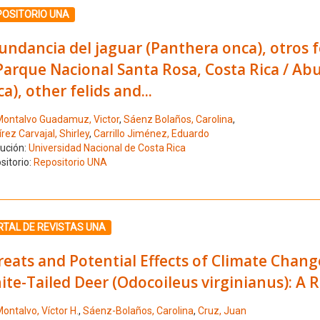
ione el número de resultado 4
POSITORIO UNA
ndancia del jaguar (Panthera onca), otros f
Parque Nacional Santa Rosa, Costa Rica / A
a), other felids and...
ontalvo Guadamuz, Victor
,
Sáenz Bolaños, Carolina
,
ez Carvajal, Shirley
,
Carrillo Jiménez, Eduardo
tución:
Universidad Nacional de Costa Rica
sitorio:
Repositorio UNA
ione el número de resultado 5
RTAL DE REVISTAS UNA
eats and Potential Effects of Climate Chan
te-Tailed Deer (Odocoileus virginianus): A 
ontalvo, Víctor H.
,
Sáenz-Bolaños, Carolina
,
Cruz, Juan