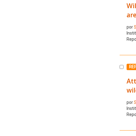
Wil
ar
por
S
Insti
Repo
Selecc
RE
At
wil
por
S
Insti
Repo