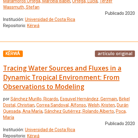
Matamoros Ortega, Marcela Isabel
,
Ortega, Lucia
,
Terzer
Wassmuth, Stefan
Publicado 2020
Institución:
Universidad de Costa Rica
Repositorio:
Kérwá
artículo original
KÉRWÁ
Tracing Water Sources and Fluxes in a
Dynamic Tropical Environment: From
Observations to Modeling
por
Sánchez Murillo, Ricardo
,
Esquivel Hernández, Germain
,
Birkel
Dostal, Christian
,
Correa Sandoval, Alfonso
,
Welsh, Kristen
,
Durán
Quesada, Ana María
,
Sánchez Gutiérrez, Rolando Alberto
,
Poca,
María
Publicado 2020
Institución:
Universidad de Costa Rica
Repositorio:
Kérwá