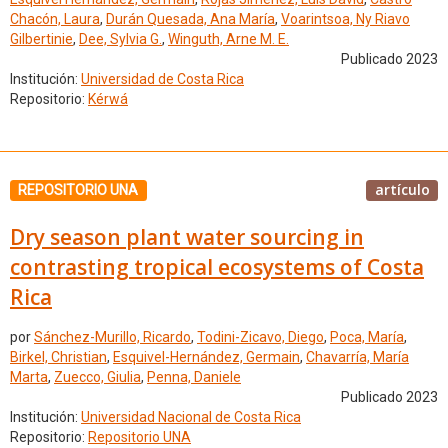
Chacón, Laura
,
Durán Quesada, Ana María
,
Voarintsoa, Ny Riavo
Gilbertinie
,
Dee, Sylvia G.
,
Winguth, Arne M. E.
Publicado 2023
Institución:
Universidad de Costa Rica
Repositorio:
Kérwá
artículo
REPOSITORIO UNA
Dry season plant water sourcing in
contrasting tropical ecosystems of Costa
Rica
por
Sánchez-Murillo, Ricardo
,
Todini-Zicavo, Diego
,
Poca, María
,
Birkel, Christian
,
Esquivel-Hernández, Germain
,
Chavarría, María
Marta
,
Zuecco, Giulia
,
Penna, Daniele
Publicado 2023
Institución:
Universidad Nacional de Costa Rica
Repositorio:
Repositorio UNA