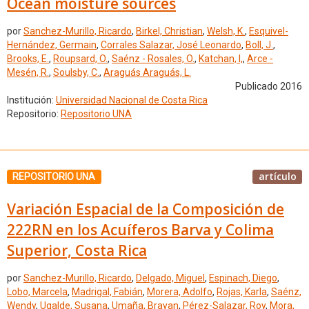
Ocean moisture sources
por
Sanchez-Murillo, Ricardo
,
Birkel, Christian
,
Welsh, K.
,
Esquivel-
Hernández, Germain
,
Corrales Salazar, José Leonardo
,
Boll, J.
,
Brooks, E.
,
Roupsard, O.
,
Saénz - Rosales, O.
,
Katchan, I,
,
Arce -
Mesén, R.
,
Soulsby, C.
,
Araguás Araguás, L.
Publicado 2016
Institución:
Universidad Nacional de Costa Rica
Repositorio:
Repositorio UNA
artículo
REPOSITORIO UNA
Variación Espacial de la Composición de
222RN en los Acuíferos Barva y Colima
Superior, Costa Rica
por
Sanchez-Murillo, Ricardo
,
Delgado, Miguel
,
Espinach, Diego
,
Lobo, Marcela
,
Madrigal, Fabián
,
Morera, Adolfo
,
Rojas, Karla
,
Saénz,
Wendy
,
Ugalde, Susana
,
Umaña, Brayan
,
Pérez-Salazar, Roy
,
Mora,