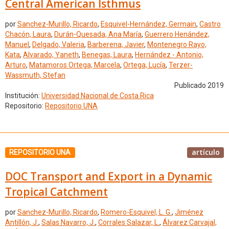
Central American Isthmus
por
Sanchez-Murillo, Ricardo
,
Esquivel-Hernández, Germain
,
Castro
Chacón, Laura
,
Durán-Quesada, Ana María
,
Guerrero Henández,
Manuel
,
Delgado, Valeria
,
Barberena, Javier
,
Montenegro Rayo,
Kata
,
Alvarado, Yaneth
,
Benegas, Laura
,
Hernández - Antonio,
Arturo
,
Matamoros Ortega, Marcela
,
Ortega, Lucía
,
Terzer-
Wassmuth, Stefan
Publicado 2019
Institución:
Universidad Nacional de Costa Rica
Repositorio:
Repositorio UNA
artículo
REPOSITORIO UNA
DOC Transport and Export in a Dynamic
Tropical Catchment
por
Sanchez-Murillo, Ricardo
,
Romero-Esquivel, L. G.
,
Jiménez
Antillón, J.
,
Salas Navarro, J.
,
Corrales Salazar, L.
,
Álvarez Carvajal,