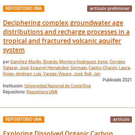
artículo preliminar
REPOSITORIO UNA
Deciphering complex groundwater age
distributions and recharge processes in a
tropical and fractured volcanic aquifer
system
por
Sanchez-Murillo, Ricardo
,
Montero Rodríguez, Irene
,
Corrales
Salazar, José
,
Esquivel-Hernández, Germain
,
Castro-Chacón, Laura
,
Rojas-Jiménez, Luis
,
Vargas-Víquez, José
,
Boll, Jan
Publicado 2021
Institución:
Universidad Nacional de Costa Rica
Repositorio:
Repositorio UNA
artículo
REPOSITORIO UNA
Exploring Dissolved Organic Carbon