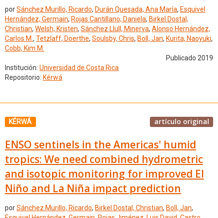
por
Sánchez Murillo, Ricardo
,
Durán Quesada, Ana María
,
Esquivel
Hernández, Germain
,
Rojas Cantillano, Daniela
,
Birkel Dostal,
Christian
,
Welsh, Kristen
,
Sánchez Llull, Minerva
,
Alonso Hernández,
Carlos M.
,
Tetzlaff, Doerthe
,
Soulsby, Chris
,
Boll, Jan
,
Kurita, Naoyuki
,
Cobb, Kim M.
Publicado 2019
Institución:
Universidad de Costa Rica
Repositorio:
Kérwá
artículo original
KÉRWÁ
ENSO sentinels in the Americas' humid
tropics: We need combined hydrometric
and isotopic monitoring for improved El
Niño and La Niña impact prediction
por
Sánchez Murillo, Ricardo
,
Birkel Dostal, Christian
,
Boll, Jan
,
Esquivel Hernández, Germain
,
Rojas Jiménez, Luis David
,
Castro