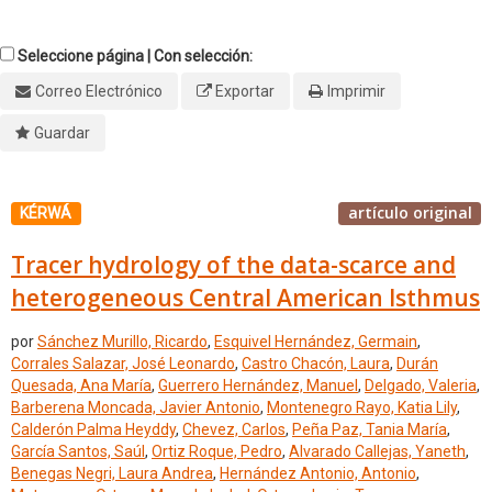
Seleccione página | Con selección:
Correo Electrónico
Exportar
Imprimir
Guardar
artículo original
KÉRWÁ
Tracer hydrology of the data-scarce and
heterogeneous Central American Isthmus
por
Sánchez Murillo, Ricardo
,
Esquivel Hernández, Germain
,
Corrales Salazar, José Leonardo
,
Castro Chacón, Laura
,
Durán
Quesada, Ana María
,
Guerrero Hernández, Manuel
,
Delgado, Valeria
,
Barberena Moncada, Javier Antonio
,
Montenegro Rayo, Katia Lily
,
Calderón Palma Heyddy
,
Chevez, Carlos
,
Peña Paz, Tania María
,
García Santos, Saúl
,
Ortiz Roque, Pedro
,
Alvarado Callejas, Yaneth
,
Benegas Negri, Laura Andrea
,
Hernández Antonio, Antonio
,