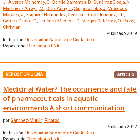
J.
,
Álvarez McInerney, S.
,
Bonilla Barrantes, D,
,
Gutiérrez Sibaja, N.
,
Martínez - Arroyo, M.
,
Ortíz Apuy, E.
,
Salgado Lobo, J.
,
Villalobos
Morales, J.
,
Esquivel-Hernández, Germain
,
Rojas Jiménez, L.D.
,
Gómez Castro, C.
,
Jiménez Madrigal, Q.
,
Vargas Gutiérrez, O.
,
Birkel,
Christian
Publicado 2019
Institución:
Universidad Nacional de Costa Rica
Repositorio:
Repositorio UNA
artículo
REPOSITORIO UNA
Medicinal Water? The occurrence and fate
of pharmaceuticals in aquatic
environments A short communication
por
Sánchez-Murillo, Ricardo
Publicado 2012
Institución:
Universidad Nacional de Costa Rica
Repositorio:
Repositorio UNA