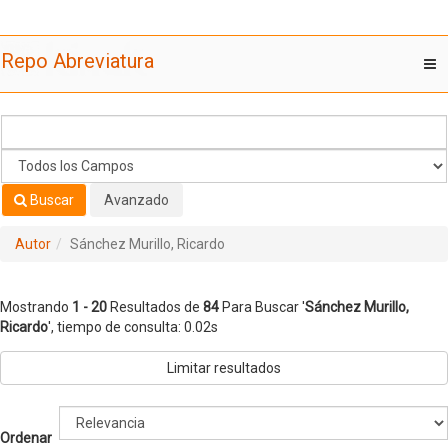
Mostrando
Saltar al contenido
1 - 20
Resultados de
84
Para Buscar '
Sánchez Murillo,
Repo Abreviatura
T
Ricardo
'
nav
Buscar
Avanzado
Autor
Sánchez Murillo, Ricardo
Mostrando
1 - 20
Resultados de
84
Para Buscar '
Sánchez Murillo,
Ricardo
'
, tiempo de consulta: 0.02s
Limitar resultados
Ordenar