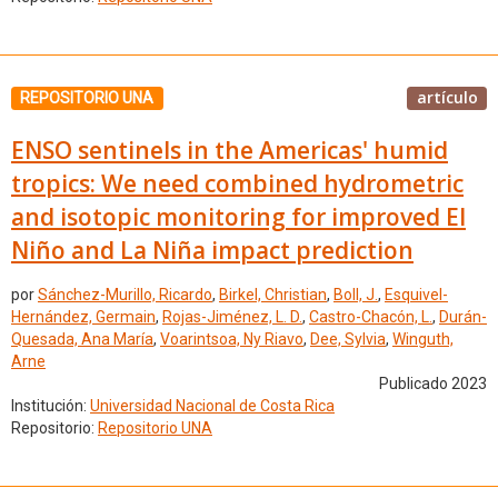
artículo
REPOSITORIO UNA
ENSO sentinels in the Americas' humid
tropics: We need combined hydrometric
and isotopic monitoring for improved El
Niño and La Niña impact prediction
por
Sánchez-Murillo, Ricardo
,
Birkel, Christian
,
Boll, J.
,
Esquivel-
Hernández, Germain
,
Rojas-Jiménez, L. D.
,
Castro-Chacón, L.
,
Durán-
Quesada, Ana María
,
Voarintsoa, Ny Riavo
,
Dee, Sylvia
,
Winguth,
Arne
Publicado 2023
Institución:
Universidad Nacional de Costa Rica
Repositorio:
Repositorio UNA