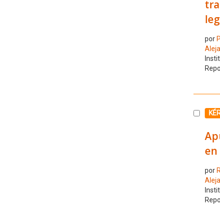
tra
leg
por
P
Alej
Insti
Repo
Selecc
KÉ
Apu
en 
por
R
Alej
Insti
Repo