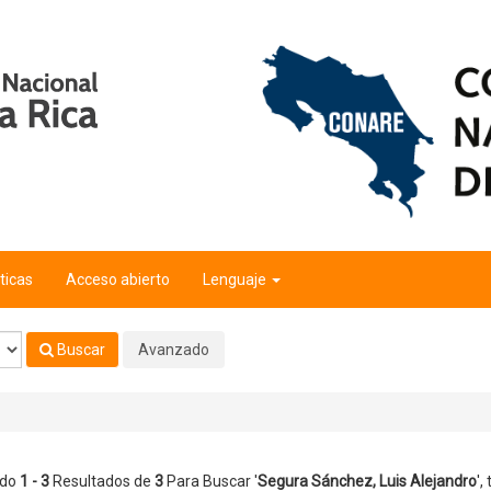
ejandro
'
ticas
Acceso abierto
Lenguaje
Buscar
Avanzado
ndo
1 - 3
Resultados de
3
Para Buscar '
Segura Sánchez, Luis Alejandro
'
,