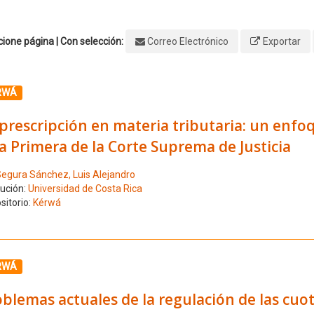
ione página | Con selección:
Correo Electrónico
Exportar
ione el número de resultado 1
RWÁ
prescripción en materia tributaria: un enfoqu
a Primera de la Corte Suprema de Justicia
egura Sánchez, Luis Alejandro
tución:
Universidad de Costa Rica
sitorio:
Kérwá
ione el número de resultado 2
RWÁ
blemas actuales de la regulación de las cuota