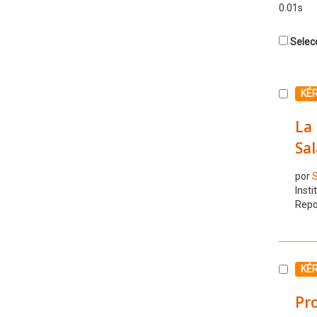
0.01s
Selecc
Selecc
KÉ
La 
Sal
por
S
Insti
Repo
Selecc
KÉ
Pro