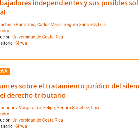
bajadores independientes y sus posibles sol
al
acheco Barrantes, Carlos Mario
,
Segura Sánchez, Luis
andro
tución:
Universidad de Costa Rica
sitorio:
Kérwá
ione el número de resultado 3
RWÁ
ntes sobre el tratamiento jurídico del silen
el derecho tributario
odríguez Vargas, Luis Felipe
,
Segura Sánchez, Luis
andro
tución:
Universidad de Costa Rica
sitorio:
Kérwá