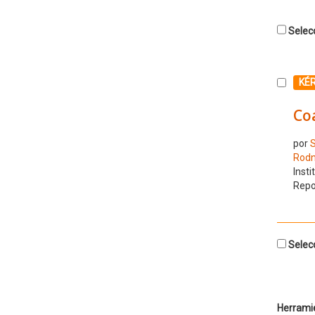
Selecc
Selecc
KÉ
Co
por
S
Rod
Insti
Repo
Selecc
Herrami