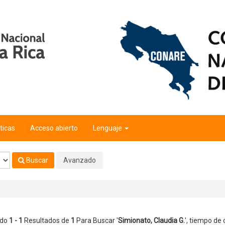
ticas
Acceso abierto
Lenguaje
Buscar
Avanzado
ndo
1 - 1
Resultados de
1
Para Buscar '
Simionato, Claudia G.
'
, tiempo de 