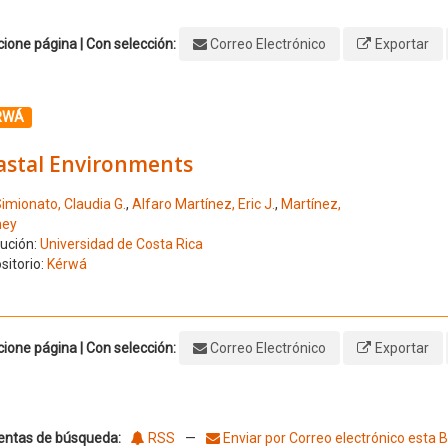
ione página | Con selección:
Correo Electrónico
Exportar
ione el número de resultado 1
RWÁ
astal Environments
imionato, Claudia G.
,
Alfaro Martínez, Eric J.
,
Martínez,
ney
tución:
Universidad de Costa Rica
sitorio:
Kérwá
ione página | Con selección:
Correo Electrónico
Exportar
entas de búsqueda:
RSS
—
Enviar por Correo electrónico esta