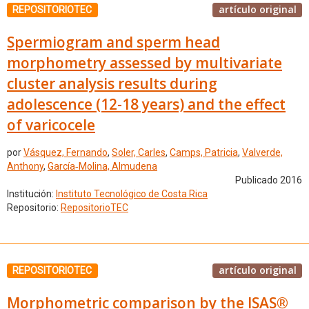
artículo original
REPOSITORIOTEC
Spermiogram and sperm head
morphometry assessed by multivariate
cluster analysis results during
adolescence (12-18 years) and the effect
of varicocele
por
Vásquez, Fernando
,
Soler, Carles
,
Camps, Patricia
,
Valverde,
Anthony
,
García‑Molina, Almudena
Publicado 2016
Institución:
Instituto Tecnológico de Costa Rica
Repositorio:
RepositorioTEC
artículo original
REPOSITORIOTEC
Morphometric comparison by the ISAS®