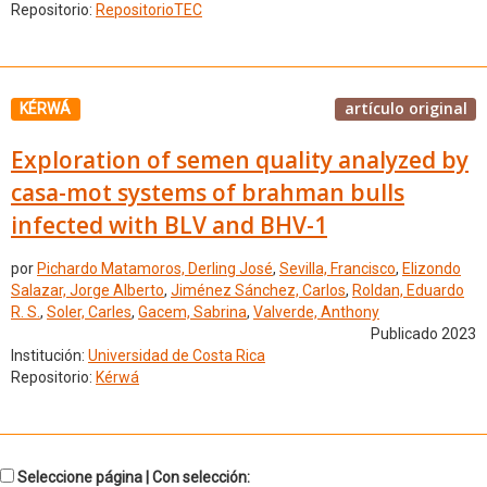
Repositorio:
RepositorioTEC
artículo original
KÉRWÁ
Exploration of semen quality analyzed by
casa-mot systems of brahman bulls
infected with BLV and BHV-1
por
Pichardo Matamoros, Derling José
,
Sevilla, Francisco
,
Elizondo
Salazar, Jorge Alberto
,
Jiménez Sánchez, Carlos
,
Roldan, Eduardo
R. S.
,
Soler, Carles
,
Gacem, Sabrina
,
Valverde, Anthony
Publicado 2023
Institución:
Universidad de Costa Rica
Repositorio:
Kérwá
Seleccione página | Con selección: