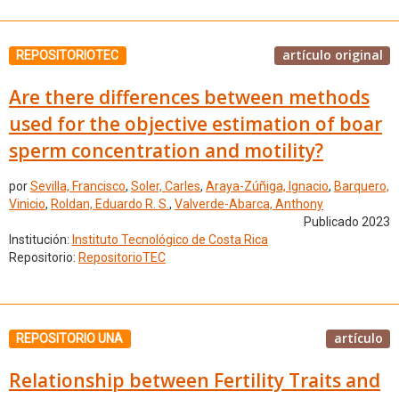
artículo original
REPOSITORIOTEC
Are there differences between methods
used for the objective estimation of boar
sperm concentration and motility?
por
Sevilla, Francisco
,
Soler, Carles
,
Araya-Zúñiga, Ignacio
,
Barquero,
Vinicio
,
Roldan, Eduardo R. S.
,
Valverde-Abarca, Anthony
Publicado 2023
Institución:
Instituto Tecnológico de Costa Rica
Repositorio:
RepositorioTEC
artículo
REPOSITORIO UNA
Relationship between Fertility Traits and