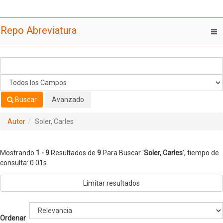
Mostrando
Saltar al contenido
1 - 9
Resultados de
9
Para Buscar '
Soler, Carles
'
Repo Abreviatura
T
nav
Buscar
Avanzado
Autor
Soler, Carles
Mostrando
1 - 9
Resultados de
9
Para Buscar '
Soler, Carles
'
, tiempo de
consulta: 0.01s
Limitar resultados
Ordenar