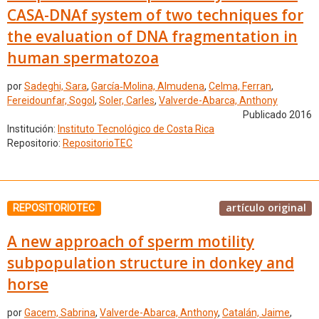
CASA-DNAf system of two techniques for
the evaluation of DNA fragmentation in
human spermatozoa
por
Sadeghi, Sara
,
García‑Molina, Almudena
,
Celma, Ferran
,
Fereidounfar, Sogol
,
Soler, Carles
,
Valverde-Abarca, Anthony
Publicado 2016
Institución:
Instituto Tecnológico de Costa Rica
Repositorio:
RepositorioTEC
artículo original
REPOSITORIOTEC
A new approach of sperm motility
subpopulation structure in donkey and
horse
por
Gacem, Sabrina
,
Valverde-Abarca, Anthony
,
Catalán, Jaime
,