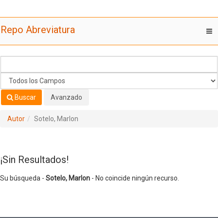
Su búsqueda -
Saltar al contenido
Sotelo, Marlon
- No coincide ningún recurso.
Repo Abreviatura
T
nav
Buscar
Avanzado
Autor
Sotelo, Marlon
¡Sin Resultados!
Su búsqueda -
Sotelo, Marlon
- No coincide ningún recurso.