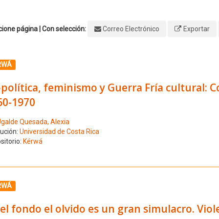
ione página | Con selección:
Correo Electrónico
Exportar
ione el número de resultado 1
RWÁ
política, feminismo y Guerra Fría cultural: 
60-1970
galde Quesada, Alexia
tución:
Universidad de Costa Rica
sitorio:
Kérwá
ione el número de resultado 2
RWÁ
el fondo el olvido es un gran simulacro. Viol