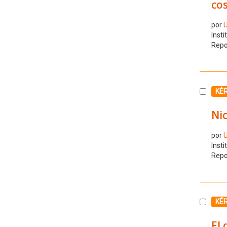
cos
por
U
Insti
Repo
Selecc
KÉ
Nic
por
U
Insti
Repo
Selecc
KÉ
El 