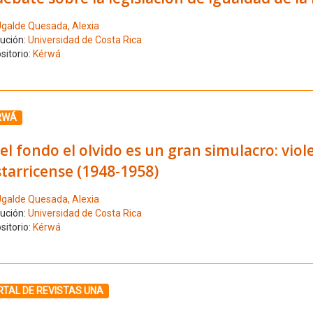
galde Quesada, Alexia
tución:
Universidad de Costa Rica
sitorio:
Kérwá
ione el número de resultado 5
RWÁ
el fondo el olvido es un gran simulacro: viol
tarricense (1948-1958)
galde Quesada, Alexia
tución:
Universidad de Costa Rica
sitorio:
Kérwá
ione el número de resultado 6
RTAL DE REVISTAS UNA