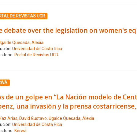
ione el número de resultado 12
RTAL DE REVISTAS UCR
 debate over the legislation on women's equ
galde Quesada, Alexia
tución:
Universidad de Costa Rica
sitorio:
Portal de Revistas UCR
ione el número de resultado 13
RWÁ
s de un golpe en “La Nación modelo de Cent
enz, una invasión y la prensa costarricense
íaz Arias, David Gustavo
,
Ugalde Quesada, Alexia
tución:
Universidad de Costa Rica
sitorio:
Kérwá