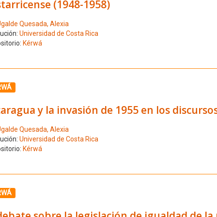
tarricense (1948-1958)
galde Quesada, Alexia
tución:
Universidad de Costa Rica
sitorio:
Kérwá
ione el número de resultado 3
RWÁ
aragua y la invasión de 1955 en los discurso
galde Quesada, Alexia
tución:
Universidad de Costa Rica
sitorio:
Kérwá
ione el número de resultado 4
RWÁ
debate sobre la legislación de igualdad de la