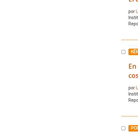
por
U
Insti
Repo
Selecc
KÉ
En 
cos
por
U
Insti
Repo
Selecc
PO