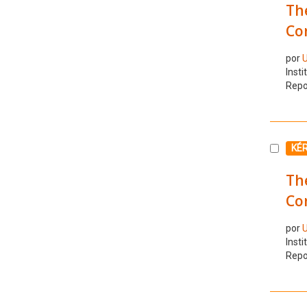
The
Con
por
U
Insti
Repo
Selecc
KÉ
The
Con
por
U
Insti
Repo