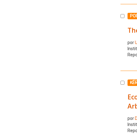
Selecc
PO
The
por
U
Insti
Repo
Selecc
KÉ
Eco
Arb
por
D
Insti
Repo