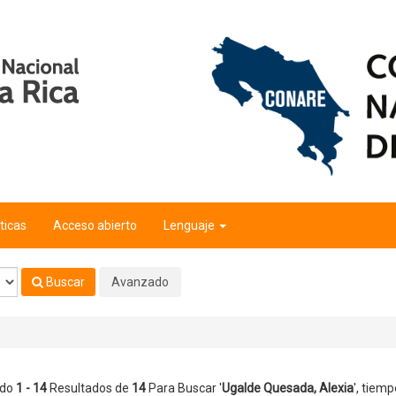
a
'
ticas
Acceso abierto
Lenguaje
Buscar
Avanzado
ndo
1 - 14
Resultados de
14
Para Buscar '
Ugalde Quesada, Alexia
'
, tiemp