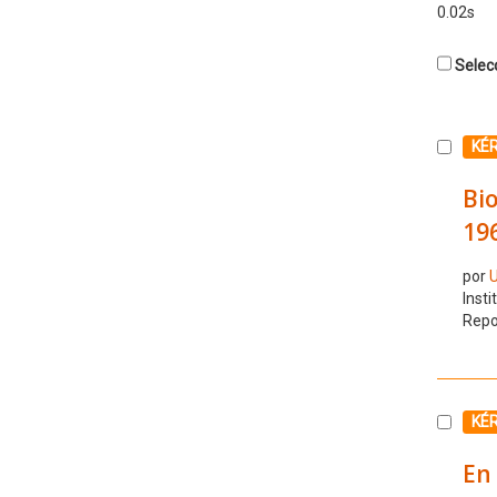
0.02s
Selecc
Selecc
KÉ
Bio
19
por
U
Insti
Repo
Selecc
KÉ
En 