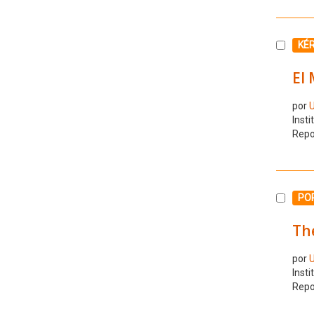
Selecc
KÉ
El 
por
U
Insti
Repo
Selecc
PO
The
por
U
Insti
Repo