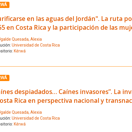
ione el número de resultado 8
RWÁ
rificarse en las aguas del Jordán". La ruta pol
5 en Costa Rica y la participación de las muj
galde Quesada, Alexia
tución:
Universidad de Costa Rica
sitorio:
Kérwá
ione el número de resultado 9
RWÁ
ínes despiadados… Caínes invasores”. La inv
osta Rica en perspectiva nacional y transnac
galde Quesada, Alexia
tución:
Universidad de Costa Rica
sitorio:
Kérwá