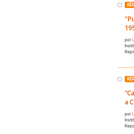
Selecc
KÉ
"Pu
195
por
U
Insti
Repo
Selecc
KÉ
“Ca
a C
por
U
Insti
Repo