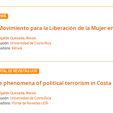
ione el número de resultado 10
RWÁ
Movimiento para la Liberación de la Mujer en
galde Quesada, Alexia
tución:
Universidad de Costa Rica
sitorio:
Kérwá
ione el número de resultado 11
RTAL DE REVISTAS UCR
 phenomena of political terrorism in Costa 
galde Quesada, Alexia
tución:
Universidad de Costa Rica
sitorio:
Portal de Revistas UCR