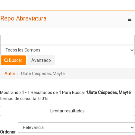
Mostrando
Saltar al contenido
1 - 1
Resultados de
1
Para Buscar '
Ulate Céspedes, Mayté
'
Repo Abreviatura
T
nav
Buscar
Avanzado
Autor
Ulate Céspedes, Mayté
Mostrando
1 - 1
Resultados de
1
Para Buscar '
Ulate Céspedes, Mayté
'
,
tiempo de consulta: 0.01s
Limitar resultados
Ordenar