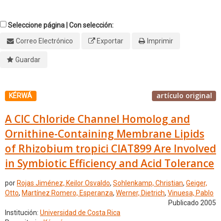
Seleccione página | Con selección:
Correo Electrónico
Exportar
Imprimir
Guardar
artículo original
KÉRWÁ
A ClC Chloride Channel Homolog and
Ornithine-Containing Membrane Lipids
of Rhizobium tropici CIAT899 Are Involved
in Symbiotic Efficiency and Acid Tolerance
por
Rojas Jiménez, Keilor Osvaldo
,
Sohlenkamp, Christian
,
Geiger,
Otto
,
Martínez Romero, Esperanza
,
Werner, Dietrich
,
Vinuesa, Pablo
Publicado 2005
Institución:
Universidad de Costa Rica