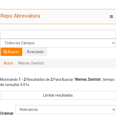
Mostrando
Saltar al contenido
1 - 2
Resultados de
2
Para Buscar '
Werner, Dietrich
'
Repo Abreviatura
T
nav
Buscar
Avanzado
Autor
Werner, Dietrich
Mostrando
1 - 2
Resultados de
2
Para Buscar '
Werner, Dietrich
'
, tiempo
de consulta: 0.01s
Limitar resultados
Ordenar