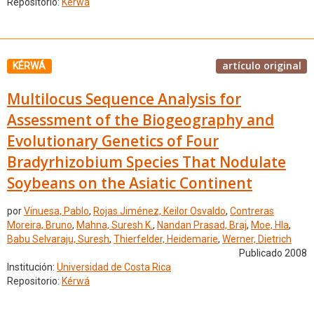
Repositorio:
Kérwá
artículo original
KÉRWÁ
Multilocus Sequence Analysis for
Assessment of the Biogeography and
Evolutionary Genetics of Four
Bradyrhizobium Species That Nodulate
Soybeans on the Asiatic Continent
por
Vinuesa, Pablo
,
Rojas Jiménez, Keilor Osvaldo
,
Contreras
Moreira, Bruno
,
Mahna, Suresh K.
,
Nandan Prasad, Braj
,
Moe, Hla
,
Babu Selvaraju, Suresh
,
Thierfelder, Heidemarie
,
Werner, Dietrich
Publicado 2008
Institución:
Universidad de Costa Rica
Repositorio:
Kérwá