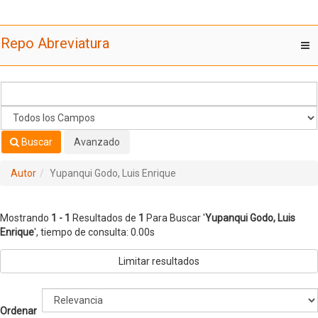
Mostrando
Saltar al contenido
1 - 1
Resultados de
1
Para Buscar '
Yupanqui Godo, Luis
Repo Abreviatura
T
Enrique
'
nav
Buscar
Avanzado
Autor
Yupanqui Godo, Luis Enrique
Mostrando
1 - 1
Resultados de
1
Para Buscar '
Yupanqui Godo, Luis
Enrique
'
, tiempo de consulta: 0.00s
Limitar resultados
Ordenar