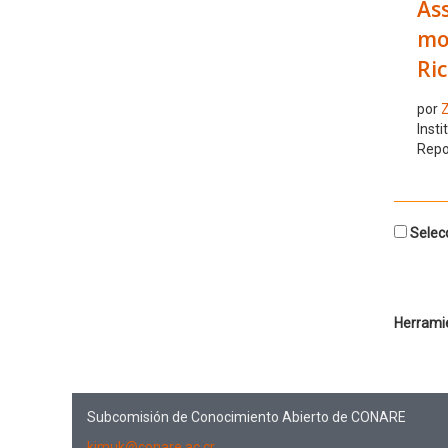
Ass
mor
Ric
por
Z
Insti
Repo
Selecc
Herrami
Subcomisión de Conocimiento Abierto de CONARE
kimuk@conare.ac.cr