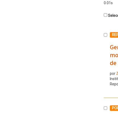
0.01s
Selecc
Selecc
RE
Gen
mor
de 
por
Z
Insti
Repo
Selecc
POR