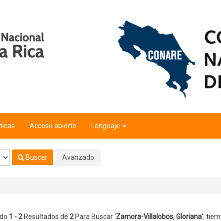
ana
'
ticas
Acceso abierto
Lenguaje
Buscar
Avanzado
ndo
1 - 2
Resultados de
2
Para Buscar '
Zamora-Villalobos, Gloriana
'
, tie