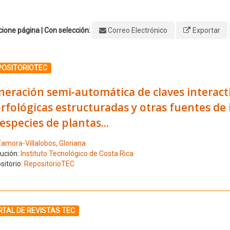
ione página | Con selección:
Correo Electrónico
Exportar
ione el número de resultado 1
POSITORIOTEC
eración semi-automática de claves interacti
fológicas estructuradas y otras fuentes de 
especies de plantas...
amora-Villalobos, Gloriana
tución:
Instituto Tecnológico de Costa Rica
sitorio:
RepositorioTEC
ione el número de resultado 2
TAL DE REVISTAS TEC