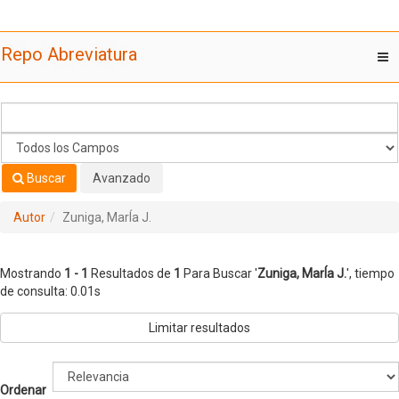
Mostrando
Saltar al contenido
1 - 1
Resultados de
1
Para Buscar '
Zuniga, MarÍa J.
'
Repo Abreviatura
T
nav
Buscar
Avanzado
Autor
Zuniga, MarÍa J.
Mostrando
1 - 1
Resultados de
1
Para Buscar '
Zuniga, MarÍa J.
'
, tiempo
de consulta: 0.01s
Limitar resultados
Ordenar