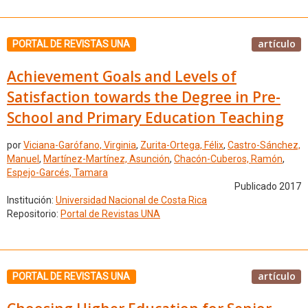
artículo
PORTAL DE REVISTAS UNA
Achievement Goals and Levels of
Satisfaction towards the Degree in Pre-
School and Primary Education Teaching
por
Viciana-Garófano, Virginia
,
Zurita-Ortega, Félix
,
Castro-Sánchez,
Manuel
,
Martínez-Martínez, Asunción
,
Chacón-Cuberos, Ramón
,
Espejo-Garcés, Tamara
Publicado 2017
Institución:
Universidad Nacional de Costa Rica
Repositorio:
Portal de Revistas UNA
artículo
PORTAL DE REVISTAS UNA