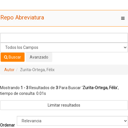
Mostrando
Saltar al contenido
1 - 3
Resultados de
3
Para Buscar '
Zurita-Ortega, Félix
'
Repo Abreviatura
T
nav
Buscar
Avanzado
Autor
Zurita-Ortega, Félix
Mostrando
1 - 3
Resultados de
3
Para Buscar '
Zurita-Ortega, Félix
'
,
tiempo de consulta: 0.01s
Limitar resultados
Ordenar