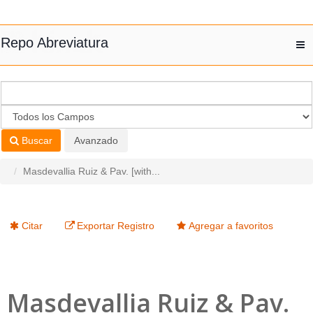
Saltar al contenido
Repo Abreviatura
T
nav
Buscar
Avanzado
Masdevallia Ruiz & Pav. [with...
Citar
Exportar Registro
Agregar a favoritos
Masdevallia Ruiz & Pav.