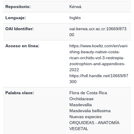
Repositorio:
Kérwá
Lenguaje:
Inglés
OAI Identifier:
oai:kerwa.ucr.ac.cr:10669/873
00
Acceso en línea:
https://www.koeltz.com/en/vani
shing-beauty-native-costa-
rican-orchids-vol-3-restrepia-
zootrophion-and-appendices-
2022
https://hdl.handle.net/10669/87
300
Palabra clave:
Flora de Costa Rica
Orchidaceae
Masdevallia
Masdevalia bellissima
Nuevas especies
ORQUIDEAS - ANATOMÍA
VEGETAL