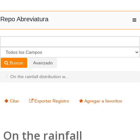
Saltar al contenido
Repo Abreviatura
T
nav
Buscar
Avanzado
On the rainfall distribution w...
Citar
Exportar Registro
Agregar a favoritos
On the rainfall