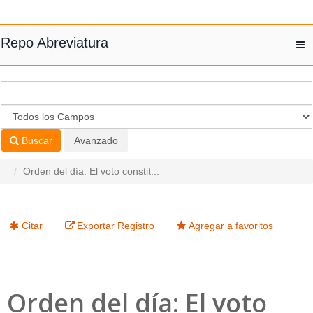
Saltar al contenido
Repo Abreviatura
T
nav
Buscar
Avanzado
Orden del día: El voto constit...
Citar
Exportar Registro
Agregar a favoritos
Orden del día: El voto