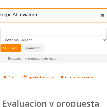
Saltar al contenido
Repo Abreviatura
T
nav
Buscar
Avanzado
Evaluacion y propuesta de mejo...
Citar
Exportar Registro
Agregar a favoritos
Evaluacion y propuesta