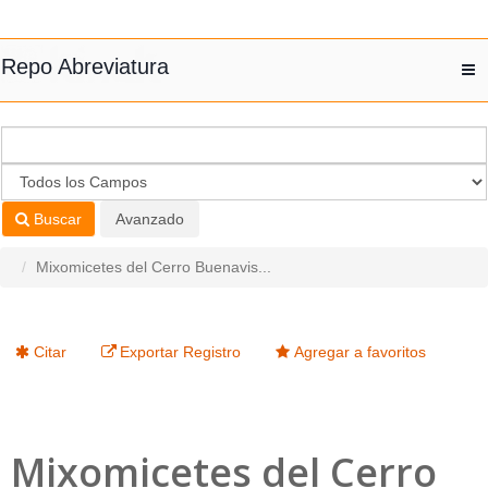
Saltar al contenido
Repo Abreviatura
T
nav
Buscar
Avanzado
Mixomicetes del Cerro Buenavis...
Citar
Exportar Registro
Agregar a favoritos
Mixomicetes del Cerro