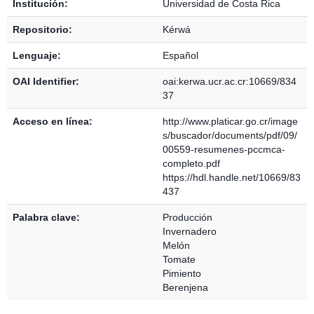
Institución:
Universidad de Costa Rica
Repositorio:
Kérwá
Lenguaje:
Español
OAI Identifier:
oai:kerwa.ucr.ac.cr:10669/834
37
Acceso en línea:
http://www.platicar.go.cr/image
s/buscador/documents/pdf/09/
00559-resumenes-pccmca-
completo.pdf
https://hdl.handle.net/10669/83
437
Palabra clave:
Producción
Invernadero
Melón
Tomate
Pimiento
Berenjena