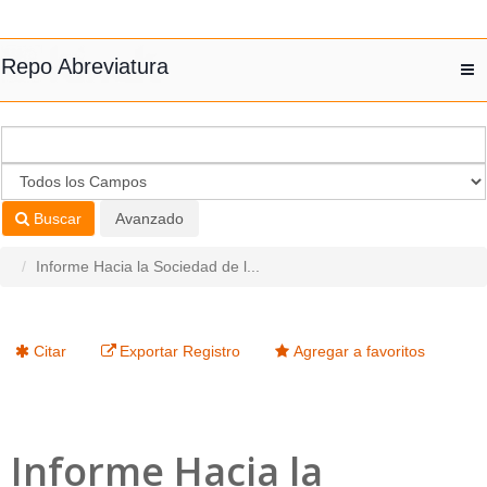
Saltar al contenido
Repo Abreviatura
T
nav
Buscar
Avanzado
Informe Hacia la Sociedad de l...
Citar
Exportar Registro
Agregar a favoritos
Informe Hacia la