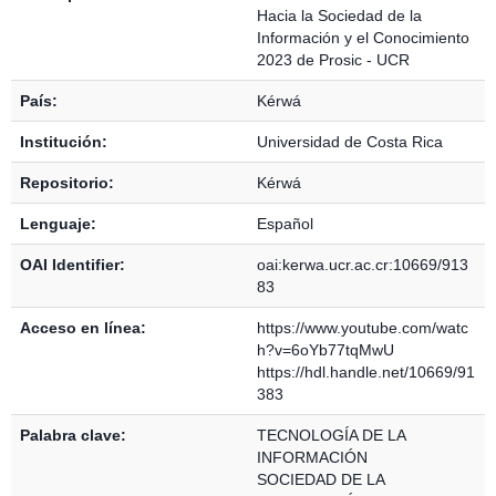
Hacia la Sociedad de la
Información y el Conocimiento
2023 de Prosic - UCR
País:
Kérwá
Institución:
Universidad de Costa Rica
Repositorio:
Kérwá
Lenguaje:
Español
OAI Identifier:
oai:kerwa.ucr.ac.cr:10669/913
83
Acceso en línea:
https://www.youtube.com/watc
h?v=6oYb77tqMwU
https://hdl.handle.net/10669/91
383
Palabra clave:
TECNOLOGÍA DE LA
INFORMACIÓN
SOCIEDAD DE LA