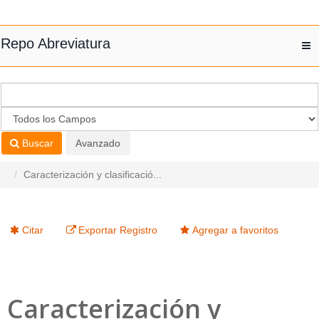
Saltar al contenido
Repo Abreviatura
T
nav
Buscar
Avanzado
Caracterización y clasificació...
Citar
Exportar Registro
Agregar a favoritos
Caracterización y