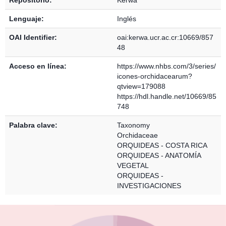
Repositorio:
Kérwá
Lenguaje:
Inglés
OAI Identifier:
oai:kerwa.ucr.ac.cr:10669/857
48
Acceso en línea:
https://www.nhbs.com/3/series/
icones-orchidacearum?
qtview=179088
https://hdl.handle.net/10669/85
748
Palabra clave:
Taxonomy
Orchidaceae
ORQUIDEAS - COSTA RICA
ORQUIDEAS - ANATOMÍA
VEGETAL
ORQUIDEAS -
INVESTIGACIONES