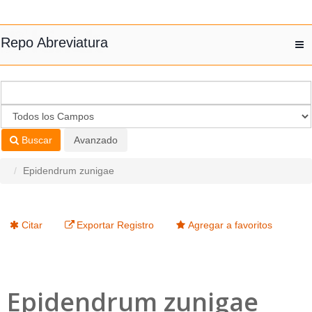
Saltar al contenido
Repo Abreviatura
T
nav
Buscar
Avanzado
Epidendrum zunigae
Citar
Exportar Registro
Agregar a favoritos
Epidendrum zunigae