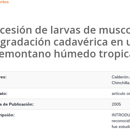
ritos
cesión de larvas de musco
gradación cadavérica en
emontano húmedo tropic
s Bibliográficos
res:
Calderón 
Chinchilla
ato:
artículo or
 de Publicación:
2005
ipción:
INTRODUC
reconocid
fue estudi