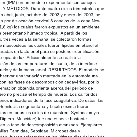
em (IPM) en un modelo experimental con conejos.
Y MÉTODOS. Durante cuatro ciclos trimestrales que
en abril, junio, octubre del 2002 y enero del 2003, se
on por dislocación cervical 3 conejos de la cepa New
1,8 kg) los cuales fueron expuestos en un ambiente
 premontano húmedo tropical. A partir de los
, tres veces a la semana, se colectaron formas
e muscoideos las cuales fueron fijadas en etanol al
radas en lactofenol para su posterior identificación
copia de luz. Adicionalmente se realizó la
ión de las temperaturas del suelo, de la interfase
uelo y de la masa larval. RESULTADOS. El modelo no
observar una variación marcada en la entomofauna
con las fases de descomposición cadavérica, por lo
formación obtenida orienta acerca del período de
ero no precisa el tiempo de muerte. Los califóridos
enos indicadores de la fase coagulativa. De estos, las
Hemilucilia segmentaria y Lucilia eximia fueron
das en todos los ciclos de muestreo. Synthesiomyia
(Diptera: Muscidae) fue una especie bastante
 en la fase de descomposición avanzada. Ejemplares
milias Fannidae, Sepsidae, Micropezidae y
dae, fueron colectados en los últimos días del período