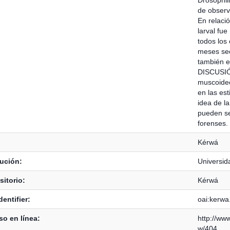
de observ
En relaci
larval fu
todos los 
meses sec
también e
DISCUSIÓN
muscoideo
en las es
idea de la
pueden ser
forenses.
Kérwá
tución:
Universid
itorio:
Kérwá
dentifier:
oai:kerwa
o en línea:
http://ww
w/404