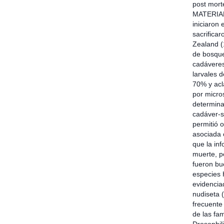
post mort
MATERIAL 
iniciaron 
sacrificar
Zealand (
de bosque
cadáveres
larvales d
70% y acla
por micros
determinac
cadáver-s
permitió 
asociada 
que la in
muerte, p
fueron bu
especies 
evidencia
nudiseta 
frecuente
de las fa
Drosophili