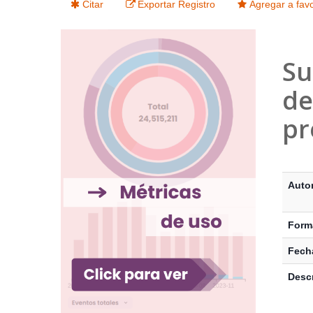
Citar
Exportar Registro
Agregar a favo
Su
de
pr
Detalle
Auto
Form
Fecha
Descr