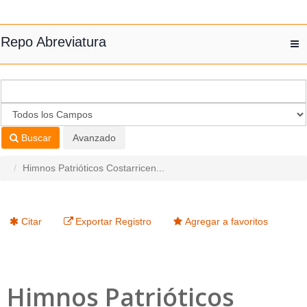
Saltar al contenido
Repo Abreviatura
T
nav
Buscar
Avanzado
Himnos Patrióticos Costarricen...
Citar
Exportar Registro
Agregar a favoritos
Himnos Patrióticos