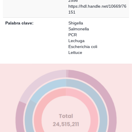
2556
https://hdl.handle.net/10669/76
151
Palabra clave:
Shigella
Salmonella
PCR
Lechuga
Escherichia coli
Lettuce