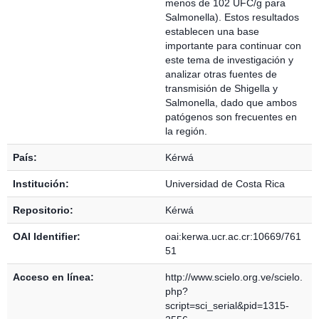
menos de 102 UFC/g para
Salmonella). Estos resultados
establecen una base
importante para continuar con
este tema de investigación y
analizar otras fuentes de
transmisión de Shigella y
Salmonella, dado que ambos
patógenos son frecuentes en
la región.
País:
Kérwá
Institución:
Universidad de Costa Rica
Repositorio:
Kérwá
OAI Identifier:
oai:kerwa.ucr.ac.cr:10669/761
51
Acceso en línea:
http://www.scielo.org.ve/scielo.
php?
script=sci_serial&pid=1315-