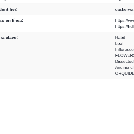
dentifier:
oai:kerwa
o en línea:
https://w
https://h
ra clave:
Habit
Leaf
Infloresc
FLOWER
Dissected
Andinia c
ORQUIDE