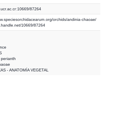
.ucr.ac.cr:10669/87264
ww.speciesorchidacearum.org/orchids/andinia-chaoae/
dl.handle.net/10669/87264
ence
S
 perianth
haoae
AS - ANATOMÍA VEGETAL