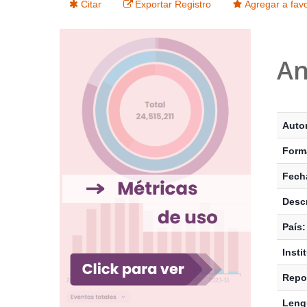
Citar
Exportar Registro
Agregar a favo
An
Detalle
Auto
Form
Fecha
Descr
País:
Insti
Repos
Leng