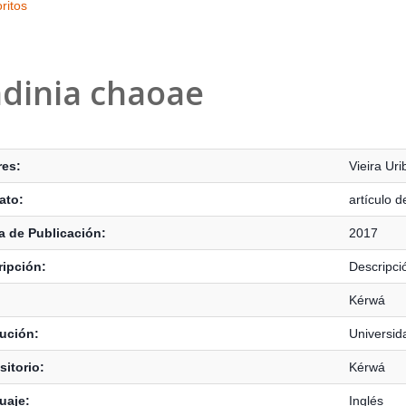
ritos
dinia chaoae
s Bibliográficos
res:
Vieira Uri
ato:
artículo d
 de Publicación:
2017
ipción:
Descripci
Kérwá
tución:
Universid
itorio:
Kérwá
uaje:
Inglés