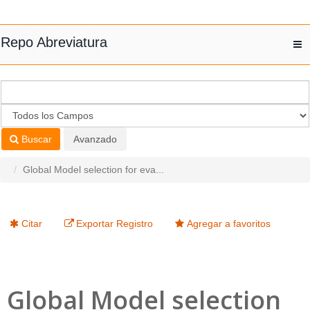
Saltar al contenido
Repo Abreviatura
T
nav
Buscar
Avanzado
Global Model selection for eva...
Citar
Exportar Registro
Agregar a favoritos
Global Model selection