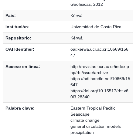
Geofísicas, 2012
País:
Kérwá
Institución:
Universidad de Costa Rica
Repositorio:
Kérwá
OAI Identifier:
oai:kerwa.ucr.ac.cr:10669/156
47
Acceso en línea:
http://revistas.ucr.ac.cr/index.p
hp/rbt/issue/archive
https://hdl.handle.net/10669/15
647
https://doi.org/10.15517/rbt.v6
0i3.28340
Palabra clave:
Eastern Tropical Pacific
Seascape
climate change
general circulation models
precipitation