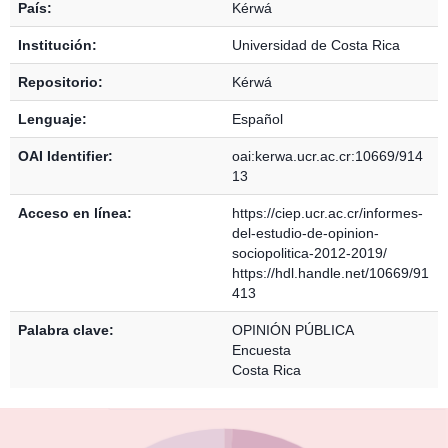
País:
Kérwá
Institución:
Universidad de Costa Rica
Repositorio:
Kérwá
Lenguaje:
Español
OAI Identifier:
oai:kerwa.ucr.ac.cr:10669/914
13
Acceso en línea:
https://ciep.ucr.ac.cr/informes-
del-estudio-de-opinion-
sociopolitica-2012-2019/
https://hdl.handle.net/10669/91
413
Palabra clave:
OPINIÓN PÚBLICA
Encuesta
Costa Rica