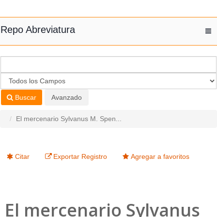
Saltar al contenido
Repo Abreviatura
T
nav
Buscar
Avanzado
El mercenario Sylvanus M. Spen...
Citar
Exportar Registro
Agregar a favoritos
El mercenario Sylvanus