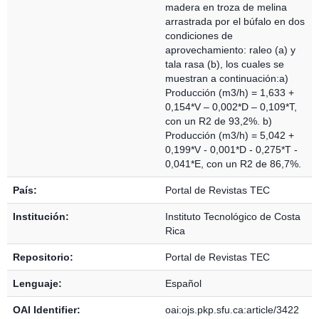
madera en troza de melina
arrastrada por el búfalo en dos
condiciones de
aprovechamiento: raleo (a) y
tala rasa (b), los cuales se
muestran a continuación:a)
Producción (m3/h) = 1,633 +
0,154*V – 0,002*D – 0,109*T,
con un R2 de 93,2%. b)
Producción (m3/h) = 5,042 +
0,199*V - 0,001*D - 0,275*T -
0,041*E, con un R2 de 86,7%.
País:
Portal de Revistas TEC
Institución:
Instituto Tecnológico de Costa
Rica
Repositorio:
Portal de Revistas TEC
Lenguaje:
Español
OAI Identifier:
oai:ojs.pkp.sfu.ca:article/3422