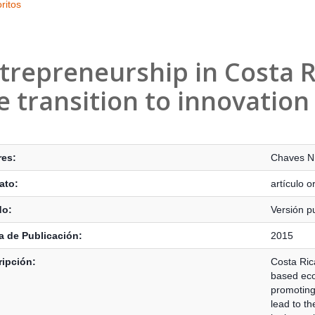
ritos
trepreneurship in Costa R
e transition to innovation
s Bibliográficos
res:
Chaves N
ato:
artículo or
do:
Versión p
 de Publicación:
2015
ipción:
Costa Rica
based eco
promoting
lead to t