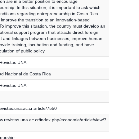
ion are in a better position to encourage
urship. In this situation, it is important to ask which
onditions regarding entrepreneurship in Costa Rica
 improve the transition to an innovation-based
o improve this situation, the country must develop an
itutional support program that attracts direct foreign
t and linkages between businesses, improve human
rovide training, incubation and funding, and have
culation of public policy.
 Revistas UNA
ad Nacional de Costa Rica
 Revistas UNA
vistas.una.ac.cr:article/7550
w.revistas.una.ac.cr/index.php/economia/article/view/7
eurship