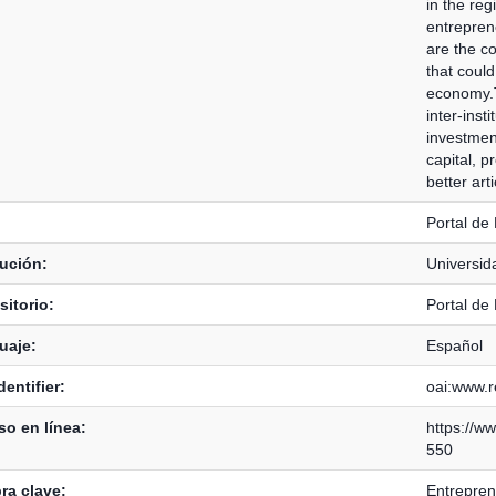
in the reg
entreprene
are the c
that could
economy.T
inter-inst
investmen
capital, p
better arti
Portal de
tución:
Universid
itorio:
Portal de
uaje:
Español
dentifier:
oai:www.re
o en línea:
https://ww
550
ra clave:
Entrepren