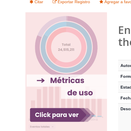
Citar
Exportar Registro
Agregar a favo
En
th
Detalle
Auto
Form
Esta
Fecha
Descr