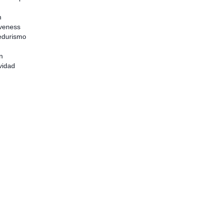
n
veness
durismo
n
vidad