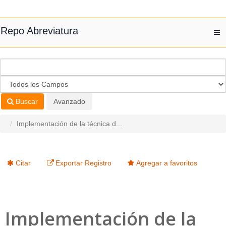
Saltar al contenido
Repo Abreviatura
T
nav
Buscar
Avanzado
Implementación de la técnica d...
Citar
Exportar Registro
Agregar a favoritos
Implementación de la