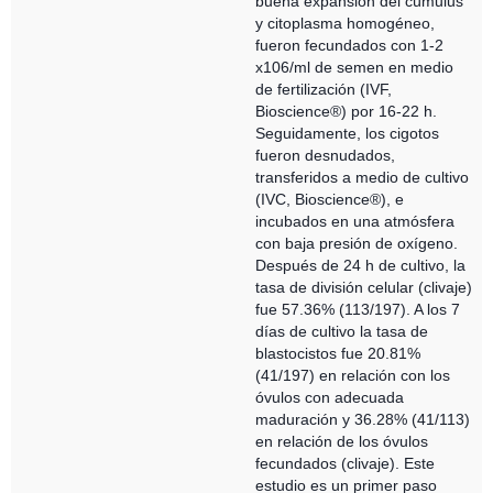
buena expansión del cúmulus
y citoplasma homogéneo,
fueron fecundados con 1-2
x106/ml de semen en medio
de fertilización (IVF,
Bioscience®) por 16-22 h.
Seguidamente, los cigotos
fueron desnudados,
transferidos a medio de cultivo
(IVC, Bioscience®), e
incubados en una atmósfera
con baja presión de oxígeno.
Después de 24 h de cultivo, la
tasa de división celular (clivaje)
fue 57.36% (113/197). A los 7
días de cultivo la tasa de
blastocistos fue 20.81%
(41/197) en relación con los
óvulos con adecuada
maduración y 36.28% (41/113)
en relación de los óvulos
fecundados (clivaje). Este
estudio es un primer paso