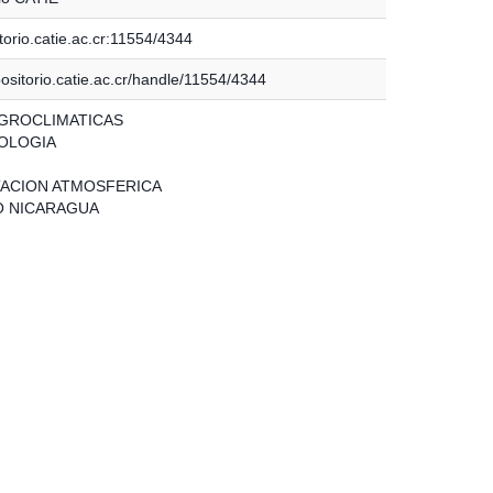
torio.catie.ac.cr:11554/4344
positorio.catie.ac.cr/handle/11554/4344
GROCLIMATICAS
OLOGIA
TACION ATMOSFERICA
O NICARAGUA