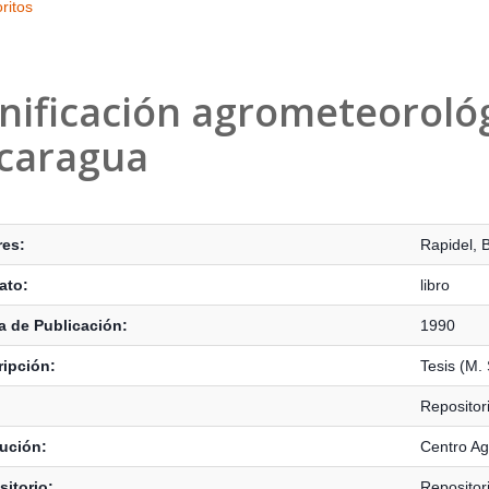
ritos
nificación agrometeorológi
caragua
s Bibliográficos
res:
Rapidel, 
ato:
libro
 de Publicación:
1990
ipción:
Tesis (M. 
Repositor
tución:
Centro Ag
itorio:
Repositor