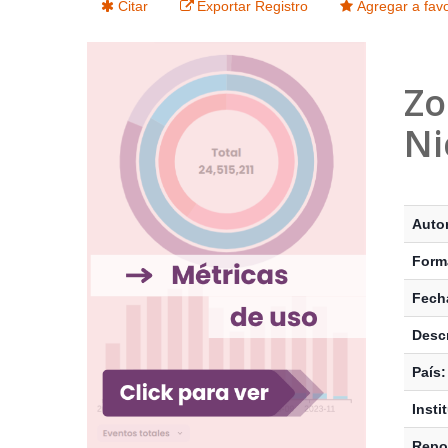
Citar
Exportar Registro
Agregar a favo
Zo
Ni
Detalle
Auto
Form
Fecha
Descr
País:
Insti
Repos