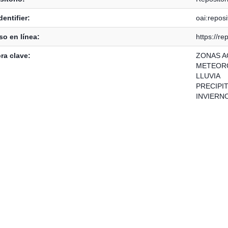
dentifier:
oai:reposi
o en línea:
https://re
ra clave:
ZONAS A
METEOR
LLUVIA
PRECIPI
INVIERN