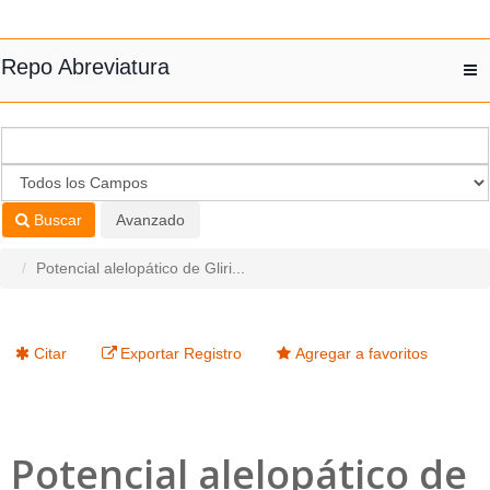
Saltar al contenido
Repo Abreviatura
T
nav
Buscar
Avanzado
Potencial alelopático de Gliri...
Citar
Exportar Registro
Agregar a favoritos
Potencial alelopático de