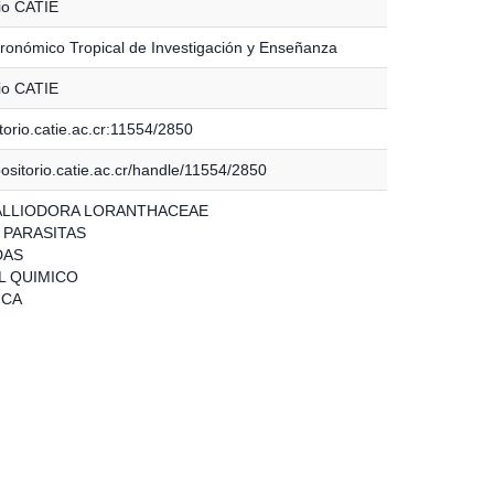
io CATIE
ronómico Tropical de Investigación y Enseñanza
io CATIE
torio.catie.ac.cr:11554/2850
positorio.catie.ac.cr/handle/11554/2850
ALLIODORA LORANTHACEAE
 PARASITAS
DAS
 QUIMICO
ICA