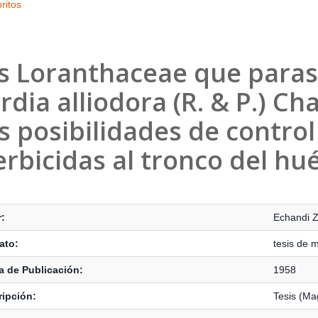
ritos
s Loranthaceae que parasit
rdia alliodora (R. & P.) Ch
s posibilidades de control
erbicidas al tronco del h
s Bibliográficos
:
Echandi Z
ato:
tesis de 
 de Publicación:
1958
ipción:
Tesis (Mag