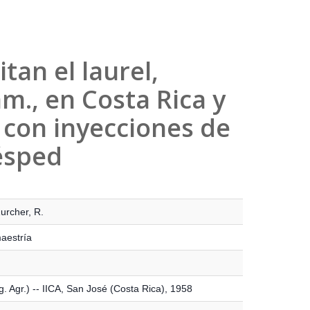
an el laurel,
am., en Costa Rica y
 con inyecciones de
uésped
urcher, R.
maestría
. Agr.) -- IICA, San José (Costa Rica), 1958