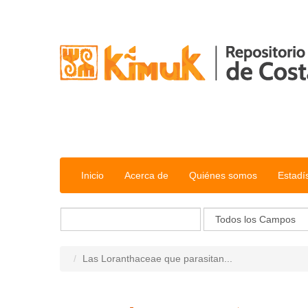
Saltar al contenido
Inicio
Acerca de
Quiénes somos
Estadí
Las Loranthaceae que parasitan...