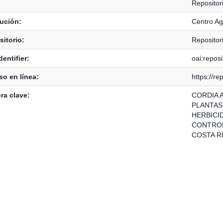
Repositor
tución:
Centro Ag
itorio:
Repositor
dentifier:
oai:reposi
o en línea:
https://re
ra clave:
CORDIA 
PLANTAS
HERBICI
CONTROL
COSTA R