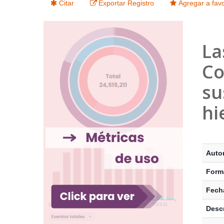
Citar
Exportar Registro
Agregar a favo
La
Co
su
hi
Detalle
Autor
Form
Fecha
Descr