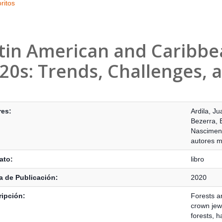
ritos
tin American and Caribbea
20s: Trends, Challenges, 
s Bibliográficos
res:
Ardila, Ju
Bezerra
,
Nasciment
autores m
ato:
libro
 de Publicación:
2020
ipción:
Forests a
crown jewe
forests, ha