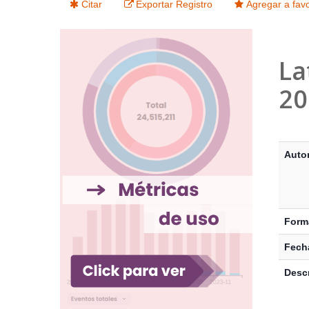
Citar
Exportar Registro
Agregar a favo
La
20
Detalle
Auto
Form
Fecha
Descr