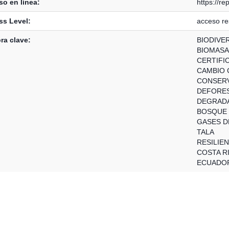
o en línea:
https://re
ss Level:
acceso re
ra clave:
BIODIVE
BIOMASA
CERTIFI
CAMBIO 
CONSER
DEFORE
DEGRAD
BOSQUE
GASES D
TALA
RESILIEN
COSTA R
ECUADO