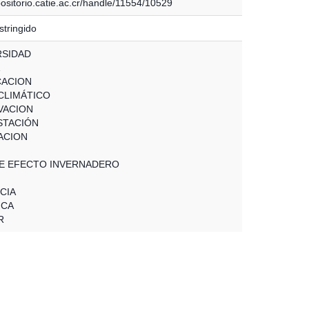
positorio.catie.ac.cr/handle/11554/10529
stringido
RSIDAD
CACION
CLIMÁTICO
VACION
STACIÓN
ACION
E EFECTO INVERNADERO
CIA
ICA
R