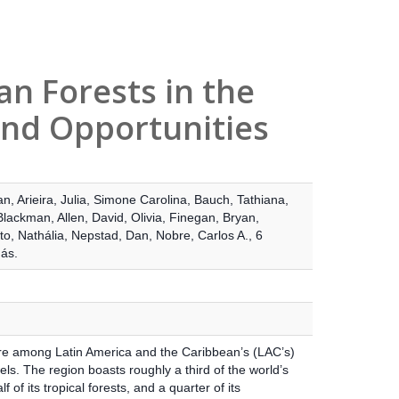
n Forests in the
and Opportunities
an
,
Arieira, Julia
,
Simone Carolina, Bauch
,
Tathiana,
Blackman, Allen
,
David, Olivia
,
Finegan, Bryan
,
o, Nathália
,
Nepstad, Dan
,
Nobre, Carlos A.
,
6
ás.
re among Latin America and the Caribbean’s (LAC’s)
ls. The region boasts roughly a third of the world’s
lf of its tropical forests, and a quarter of its