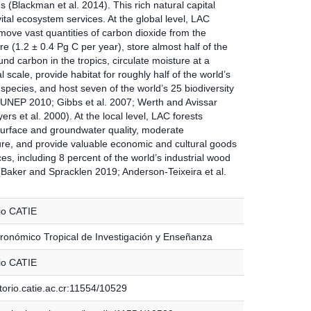
(Blackman et al. 2014). This rich natural capital
ital ecosystem services. At the global level, LAC
move vast quantities of carbon dioxide from the
 (1.2 ± 0.4 Pg C per year), store almost half of the
d carbon in the tropics, circulate moisture at a
l scale, provide habitat for roughly half of the world’s
l species, and host seven of the world’s 25 biodiversity
(UNEP 2010; Gibbs et al. 2007; Werth and Avissar
rs et al. 2000). At the local level, LAC forests
surface and groundwater quality, moderate
re, and provide valuable economic and cultural goods
es, including 8 percent of the world’s industrial wood
(Baker and Spracklen 2019; Anderson-Teixeira et al.
io CATIE
ronómico Tropical de Investigación y Enseñanza
io CATIE
torio.catie.ac.cr:11554/10529