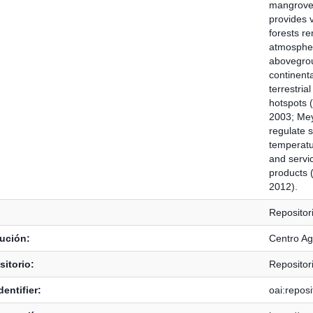
mangroves 
provides v
forests re
atmosphere
abovegroun
continenta
terrestria
hotspots 
2003; Meye
regulate 
temperatu
and servic
products 
2012).
Repositor
tución:
Centro Ag
itorio:
Repositor
dentifier:
oai:reposi