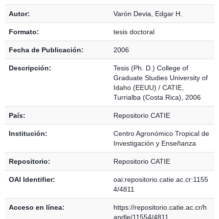
Detalles Bibliográficos
Autor:
Varón Devia, Edgar H.
Formato:
tesis doctoral
Fecha de Publicación:
2006
Descripción:
Tesis (Ph. D.) College of
Graduate Studies University of
Idaho (EEUU) / CATIE,
Turrialba (Costa Rica), 2006
País:
Repositorio CATIE
Institución:
Centro Agronómico Tropical de
Investigación y Enseñanza
Repositorio:
Repositorio CATIE
OAI Identifier:
oai:repositorio.catie.ac.cr:1155
4/4811
Acceso en línea:
https://repositorio.catie.ac.cr/h
andle/11554/4811